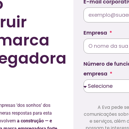
o
E-mail corporat
ruir
Empresa
marca
egadora
Número de funci
empresa
mpresas ‘dos sonhos’ dos
A Eva pede se
meras respostas para esta
comunicações sobre
e serviços, além
envolvem
a construção — e
possam te interess
a marca empregadora forte
.