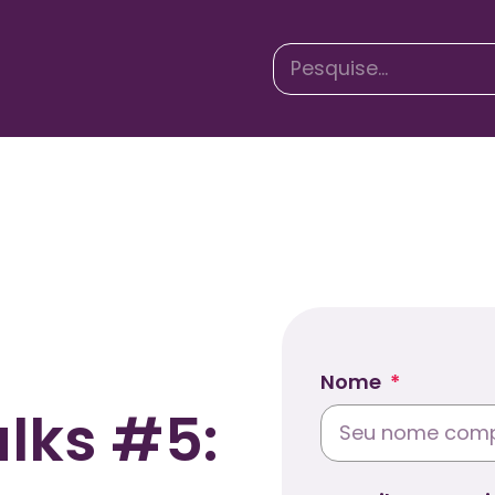
Nome
lks #5: