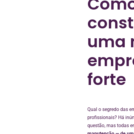
Com
const
uma 
empr
forte
Qual o segredo das e
profissionais? Há inú
questão, mas todas 
manutenção — de um